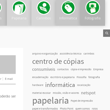
as
Papelaria
Carimbos
Informática
Fotografia
arquivo e organização
assistência técnica
carimbos
centro de cópias
consumíveis
contactos
cópia e impressão
Empresa
encadernação
escritório e papelaria
Filosofia
fotografia
r
E-mail
informática
hardware
localização
netspot
material escolar
missão, visão e valores
oderão ser
papelaria
Papel de Impressão
papel e transformados
Photo Point
quem somos
rolos