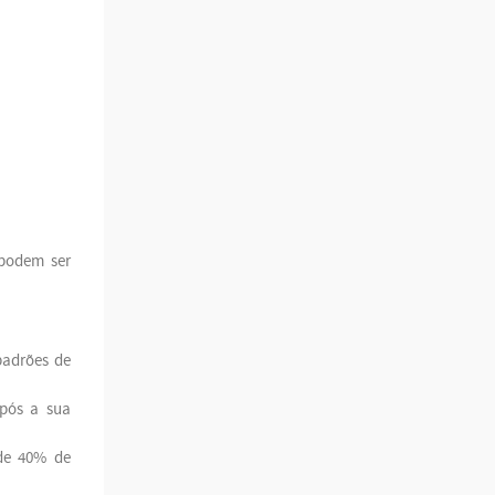
 podem ser
padrões de
após a sua
 de 40% de