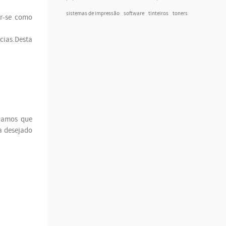
sistemas de impressão
software
tinteiros
toners
er-se como
cias.Desta
ndamos que
a desejado