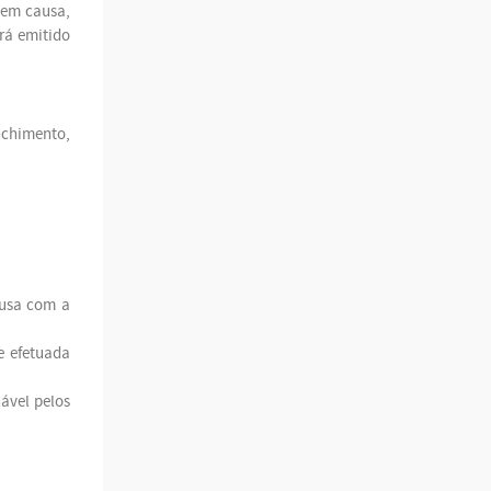
o em causa,
rá emitido
nchimento,
ausa com a
e efetuada
nável pelos