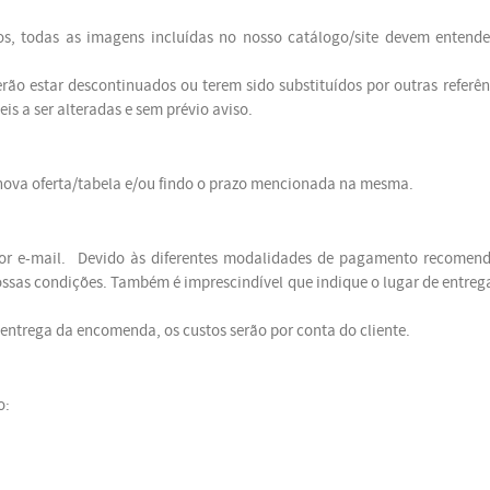
os, todas as imagens incluídas no nosso catálogo/site devem entend
ão estar descontinuados ou terem sido substituídos por outras referên
is a ser alteradas e sem prévio aviso.
 nova oferta/tabela e/ou findo o prazo mencionada na mesma.
por e-mail. Devido às diferentes modalidades de pagamento recome
sas condições. Também é imprescindível que indique o lugar de entreg
 entrega da encomenda, os custos serão por conta do cliente.
o: