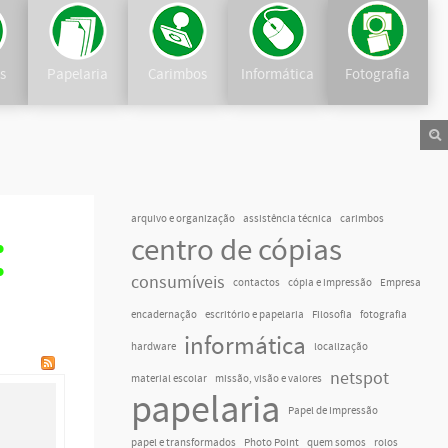
as
Papelaria
Carimbos
Informática
Fotografia
arquivo e organização
assistência técnica
carimbos
:
centro de cópias
consumíveis
contactos
cópia e impressão
Empresa
encadernação
escritório e papelaria
Filosofia
fotografia
informática
hardware
localização
netspot
material escolar
missão, visão e valores
papelaria
Papel de Impressão
papel e transformados
Photo Point
quem somos
rolos