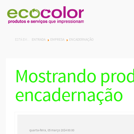
ENTRADA
EMPRESA
ENCADERNAÇÃO
ESTÁ EM...
Mostrando prod
encadernação
quarta-feira, 05 março 2014 00:00