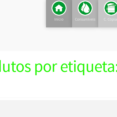
Início
Consumíveis
C. Cópi
utos por etiqueta